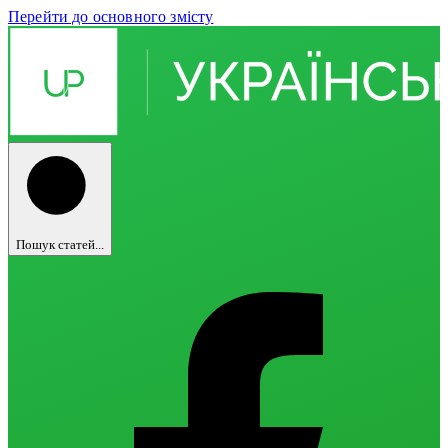
Перейти до основного змісту
Пошук статей...