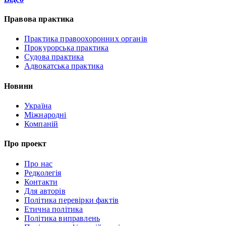
Правова практика
Практика правоохоронних органів
Прокурорська практика
Судова практика
Адвокатська практика
Новини
Україна
Міжнародні
Компаній
Про проект
Про нас
Редколегія
Контакти
Для авторів
Політика перевірки фактів
Етична політика
Політика виправлень