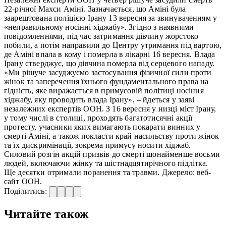
22-річної Махси Аміні. Зазначається, що Аміні була
заарештована поліцією Ірану 13 вересня за звинуваченням у
«неправильному носінні хіджабу». Згідно з наявними
повідомленнями, під час затримання дівчину жорстоко
побили, а потім направили до Центру утримання під вартою,
де Аміні впала в кому і померла в лікарні 16 вересня. Влада
Ірану стверджує, що дівчина померла від серцевого нападу.
«Ми рішуче засуджуємо застосування фізичної сили проти
жінок та заперечення їхнього фундаментального права на
гідність, яке виражається в примусовій політиці носіння
хіджабу, яку проводить влада Ірану», – йдеться у заяві
незалежних експертів ООН. З 16 вересня у низці міст Ірану,
у тому числі в столиці, проходять багатотисячні акції
протесту, учасники яких вимагають покарати винних у
смерті Аміні, а також покласти край насильству проти жінок
та їх дискримінації, зокрема примусу носити хіджаб.
Силовий розгін акцій призвів до смерті щонайменше восьми
людей, включаючи жінку та шістнадцятирічного підлітка.
Ще десятки отримали поранення та травми. Джерело: веб-
сайт ООН.
Поділитись:
Читайте також