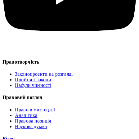
Правотворчість
Законопроекти на розгляді
Прийняті закони
Набули чинності
Правовий погляд
Право в мистецтві
Аналітика
Правова позиція
Наукова думка
Відео