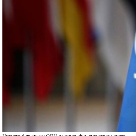
Незалежні експерти ООН у четвер рішуче засудили смерть