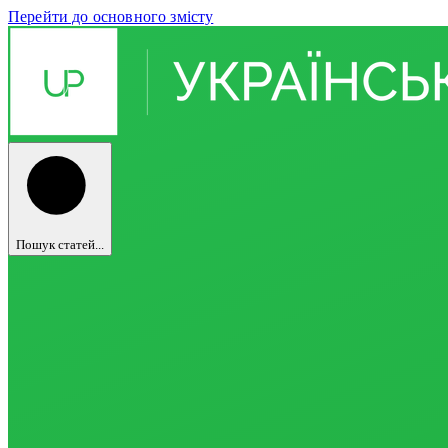
Перейти до основного змісту
Пошук статей...