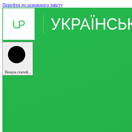
Перейти до основного змісту
Пошук статей...