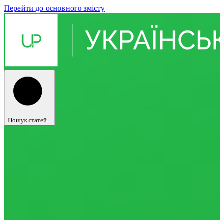
Перейти до основного змісту
Пошук статей...