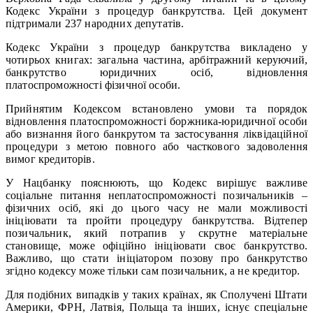
Кодекс України з процедур банкрутства. Цей документ
підтримали 237 народних депутатів.
Кодекс України з процедур банкрутства викладено у
чотирьох книгах: загальна частина, арбітражний керуючий,
банкрутство юридичних осіб, відновлення
платоспроможності фізичної особи.
Прийнятим Кодексом встановлено умови та порядок
відновлення платоспроможності боржника-юридичної особи
або визнання його банкрутом та застосування ліквідаційної
процедури з метою повного або часткового задоволення
вимог кредиторів.
У Нацбанку пояснюють, що Кодекс вирішує важливе
соціальне питання неплатоспроможності позичальників –
фізичних осіб, які до цього часу не мали можливості
ініціювати та пройти процедуру банкрутства. Відтепер
позичальник, який потрапив у скрутне матеріальне
становище, може офіційно ініціювати своє банкрутство.
Важливо, що стати ініціатором позову про банкрутство
згідно кодексу може тільки сам позичальник, а не кредитор.
Для подібних випадків у таких країнах, як Сполучені Штати
Америки, ФРН, Латвія, Польща та інших, існує спеціальне