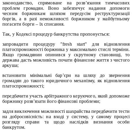
законодавство, спрямоване на розв’язання тимчасових
проблем громадян. Воно забезпечує надання допомоги
чесним боржникам шляхом передусім реструктуризації
боргів, а в разі неможливості боржником у майбутньому
погасити борги – їх списання.
Так, у Кодексі процедур банкрутства пропонується:
запровадити процедуру "fresh start" для відновлення
платоспроможності боржника у максимально стислі терміни.
Якщо громадянин опинився у скрутному становищі, то
держава дасть можливість почати фінансове життя з чистого
аркуша;
встановити мінімальні бар’єри на шляху до звернення
громадян до такого юридичного механізму, як відновлення
платоспроможності;
передбачити участь арбітражного керуючого, який допоможе
боржнику розв’язати його фінансові проблеми;
задля виключення можливості шахрайства передбачити тести
на добросовісність: на вході у систему, у самому процесі
розгляду справи та щодо наслідків визнання особи
банкрутом.