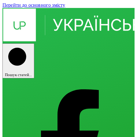
Перейти до основного змісту
Пошук статей...