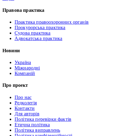
Правова практика
Практика правоохоронних органів
Прокурорська практика
Судова практика
Адвокатська практика
Новини
Україна
Міжнародні
Компаній
Про проект
Про нас
Редколегія
Контакти
Для авторів
Політика перевірки фактів
Етична політика
Політика виправлень
Політика конфіденційності