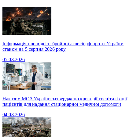
—
Інформація про відсіч збройної агресії рф проти України
станом на 5 серпня 2026 року
05.08.2026
Наказом МОЗ України затверджено критерії госпіталізації
пацієнтів для надання стаціонарної медичної допомоги
04.08.2026