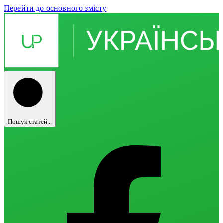
Перейти до основного змісту
Пошук статей...