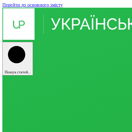
Перейти до основного змісту
Пошук статей...