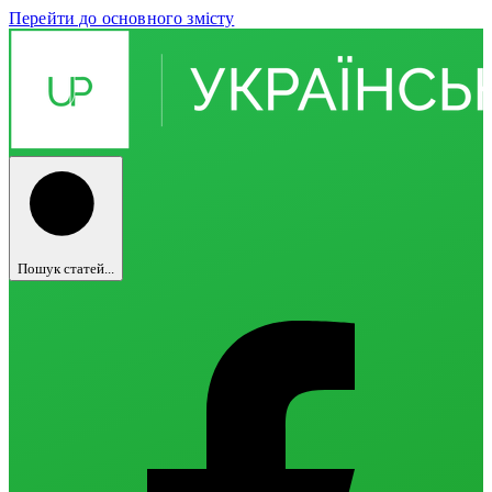
Перейти до основного змісту
Пошук статей...