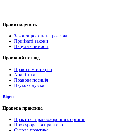
Правотворчість
Законопроекти на розгляді
Прийняті закони
Набули чинності
Правовий погляд
Право в мистецтві
Аналітика
Правова позиція
Наукова думка
Відео
Правова практика
Практика правоохоронних органів
Прокурорська практика
Судова практика