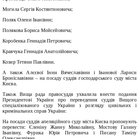
Могила Сергія Костянтиновича;
Поляк Олени Іванівни;
Полякова Бориса Мойсейовича;
Коробенка Геннадія Петровича;
Кравчука Геннадія Анатолійовича;
Козир Тетяни Павлівни.
А також Алєєвої Інни Вячеславівни і Іванової Лариси
Броніславівни – на посаду суддів господарського суду міста
Києва.
Також Вища рада правосуддя ухвалила внести подання
Президентові України про переведення суддів Вищого
спеціалізованого суду України з розгляду цивільних і
кримінальних справ України:
На посади суддів апеляційного суду міста Києва пропонують
перевести: Єленіну Жанну Миколаївну, Мостову Галину
Іванівну, Фурика Юрія Петровича і Писану Тамілу
Олександрівну.