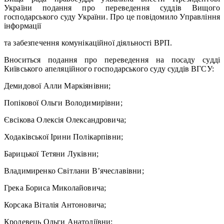
України подання про переведення суддів Вищого
господарського суду України. Про це повідомило Управління
інформації
та забезпечення комунікаційної діяльності ВРП.
Вноситься подання про переведення на посаду судді
Київського апеляційного господарського суду суддів ВГСУ:
Демидової Алли Маркіянівни;
Попікової Ольги Володимирівни;
Євсікова Олексія Олександровича;
Ходаківської Ірини Полікарпівни;
Барицької Тетяни Луківни;
Владимиренко Світлани В’ячеславівни;
Грека Бориса Миколайовича;
Корсака Віталія Антоновича;
Кролевець Ольги Анатоліївни;