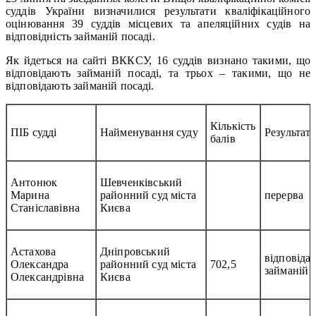
суддів України визначилися результати кваліфікаційного
оцінювання 39 суддів місцевих та апеляційних судів на
відповідність займаній посаді.
Як йдеться на сайті ВККСУ, 16 суддів визнано такими, що
відповідають займаній посаді, та трьох – такими, що не
відповідають займаній посаді.
Кількість
ПІБ судді
Найменування суду
Результат
балів
Антонюк
Шевченківський
Марина
районний суд міста
перерва
Станіславівна
Києва
Астахова
Дніпровський
відповідає
Олександра
районний суд міста
702,5
займаній 
Олександрівна
Києва