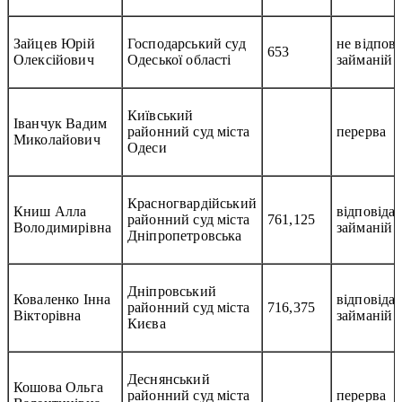
Зайцев Юрій
Господарський суд
не відпові
653
Олексійович
Одеської області
займаній 
Київський
Іванчук Вадим
районний суд міста
перерва
Миколайович
Одеси
Красногвардійський
Книш Алла
відповідає
районний суд міста
761,125
Володимирівна
займаній 
Дніпропетровська
Дніпровський
Коваленко Інна
відповідає
районний суд міста
716,375
Вікторівна
займаній 
Києва
Деснянський
Кошова Ольга
районний суд міста
перерва