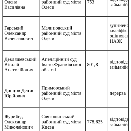
Олена
районний суд міста
753
займаній 
Василівна
Одеси
зупинено
Гарський
Малиновський
кваліфіка
Олександр
районний суд міста
оцінюванн
Вячеславович
Одеси
НАЗК
Девляшевський
Апеляційний суд
відповідає
Віталій
Івано-Франківської
801,8
займаній 
Анатолійович
області
Приморський
Донцов Денис
районний суд міста
перерва
Юрійович
Одеси
Журибеда
Святошинський
відповідає
Олександр
районний суд міста
778,625
займаній 
Миколайович
Києва