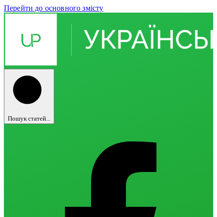
Перейти до основного змісту
Пошук статей...