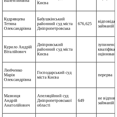
Валентинівна
Києва
Кудрявцева
Бабушкінський
відповідає
Тетяна
районний суд міста
676,625
займаній 
Олександрівна
Дніпропетровська
Дніпровський
зупинено
Курило Андрій
районний суд міста
кваліфіка
Віталійович
Києва
оцінюван
Любченко
Господарський суд
Марія
перерва
міста Києва
Олександрівна
Мазниця
Апеляційний суд
не відпові
Андрій
Дніпропетровської
649
займаній 
Анатолійович
області