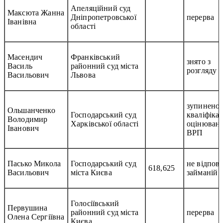
Апеляційний суд
Максюта Жанна
Дніпропетровської
перерва
Іванівна
області
Масендич
Франківський
знято з
Василь
районний суд міста
розгляду
Васильович
Львова
зупинено
Ольшанченко
Господарський суд
кваліфіка
Володимир
Харківської області
оцінюванн
Іванович
ВРП
Пасько Микола
Господарський суд
не відпові
618,625
Васильович
міста Києва
займаній 
Голосіївський
Первушина
районний суд міста
перерва
Олена Сергіївна
Києва