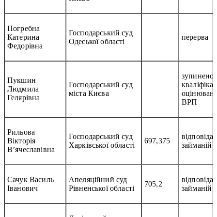
Погребна
Господарський суд
Катерина
перерва
Одеської області
Федорівна
зупинено
Пукшин
Господарський суд
кваліфіка
Людмила
міста Києва
оцінюванн
Гелярівна
ВРП
Рильова
Господарський суд
відповідає
Вікторія
697,375
Харківської області
займаній 
В’ячеславівна
Сачук Василь
Апеляційний суд
відповідає
705,2
Іванович
Рівненської області
займаній 