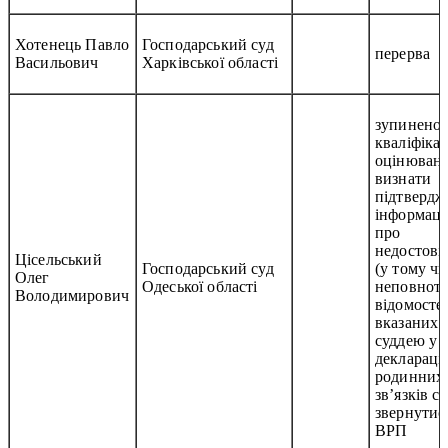
Хотенець Павло
Господарський суд
перерва
Васильович
Харківської області
зупинено
кваліфіка
оцінюванн
визнати
підтверд
інформац
про
недостові
Цісельський
Господарський суд
(у тому чи
Олег
Одеської області
неповноту
Володимирович
відомосте
вказаних
суддею у
декларації
родинних
зв’язків су
звернутис
ВРП