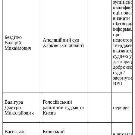
зупинено
кваліфіка
оцінюванн
визнати
підтверд
інформац
про
Бездітко
Апеляційний суд
недостові
Валерій
Харківської області
тверджень
Михайлович
вказаних
суддею у
деклараці
доброчесн
судді/
звернутис
ВРП
Валігура
Голосіївський
Дмитро
районний суд міста
перерва
Миколайович
Києва
Васильків
Київський
відповідає