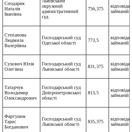
Львівський
Сподарик
окружний
відповідає
Наталія
756,375
адміністративний
займаній 
Іванівна
суд
Степанова
Господарський суд
відповідає
Людмила
773,5
Одеської області
займаній 
Валеріївна
Сухович Юлія
Господарський суд
відповідає
831,375
Олегівна
Львівської області
займаній 
Татарчук
Господарський суд
відповідає
Володимир
Дніпропетровської
813,5
займаній 
Олександрович
області
Фартушок
Господарський суд
відповідає
Тарас
835,375
Львівської області
займаній 
Богданович