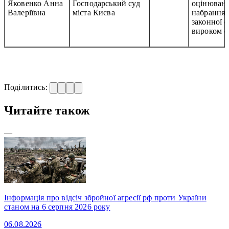
Яковенко Анна
Господарський суд
оцінюванн
Валеріївна
міста Києва
набрання
законної 
вироком с
Поділитись:
Читайте також
—
Інформація про відсіч збройної агресії рф проти України
станом на 6 серпня 2026 року
06.08.2026