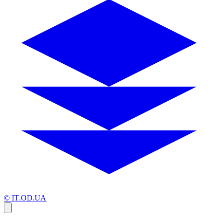
© IT.OD.UA