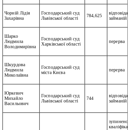
Чорній Лідія
Господарський суд
відповідає
784,625
Захарівна
Львівської області
займаній 
Шарко
Господарський суд
Людмила
перерва
Харківської області
Володимирівна
Шкурдова
Господарський суд
Людмила
перерва
міста Києва
Миколаївна
Юркевич
Господарський суд
відповідає
Михайло
744
Львівської області
займаній 
Васильович
зупинено
кваліфіка