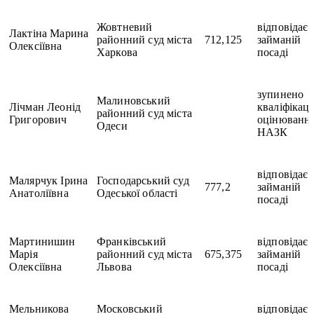
Жовтневий
відповідає
Лактіна Марина
районний суд міста
712,125
займаній
Олексіївна
Харкова
посаді
зупинено
Малиновський
Лічман Леонід
кваліфікац
районний суд міста
Григорович
оцінювання
Одеси
НАЗК
відповідає
Малярчук Ірина
Господарський суд
777,2
займаній
Анатоліївна
Одеської області
посаді
Мартинишин
Франківський
відповідає
Марія
районний суд міста
675,375
займаній
Олексіївна
Львова
посаді
Мельникова
Московський
відповідає