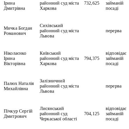
Ірина
районний суд міста
732,625
займаній
Дмитрівна
Харкова
посаді
Сихівський
Мичка Богдан
районний суд міста
перерва
Романович
Львова
Ніколаєнко
Київський
відповідає
Ірина
районний суд міста
794,375
займаній
Вікторівна
Харкова
посаді
Залізничний
Палюх Наталія
районний суд міста
перерва
Михайлівна
Львова
Лисянський
відповідає
Пічкур Сергій
районний суд
704,125
займаній
Дмитрович
Черкаської області
посаді