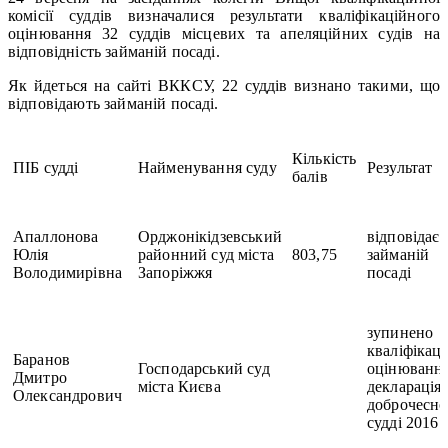
комісії суддів визначалися результати кваліфікаційного
оцінювання 32 суддів місцевих та апеляційних судів на
відповідність займаній посаді.
Як йдеться на сайті ВККСУ, 22 суддів визнано такими, що
відповідають займаній посаді.
Кількість
ПІБ судді
Найменування суду
Результат
балів
Апаллонова
Орджонікідзевський
відповідає
Юлія
районний суд міста
803,75
займаній
Володимирівна
Запоріжжя
посаді
зупинено
кваліфікац
Баранов
Господарський суд
оцінювання
Дмитро
міста Києва
декларація
Олександрович
доброчесно
судді 2016 