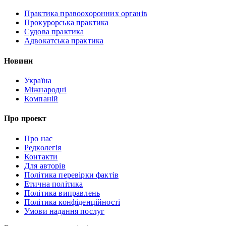
Практика правоохоронних органів
Прокурорська практика
Судова практика
Адвокатська практика
Новини
Україна
Міжнародні
Компаній
Про проект
Про нас
Редколегія
Контакти
Для авторів
Політика перевірки фактів
Етична політика
Політика виправлень
Політика конфіденційності
Умови надання послуг