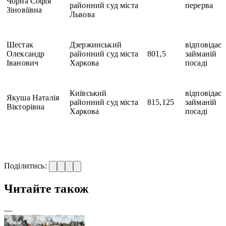
Чорна Софія
районний суд міста
перерва
Зіновіївна
Львова
Шестак
Дзержинський
відповідає
Олександр
районний суд міста
801,5
займаній
Іванович
Харкова
посаді
Київський
відповідає
Якуша Наталія
районний суд міста
815,125
займаній
Вікторівна
Харкова
посаді
Поділитись:
Читайте також
—