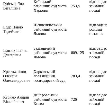
Київський
відповідає
Губська Яна
районний суд міста
753,5
займаній
Віталіївна
Харкова
посаді
Шевченківський
відкладено
Едер Павло
районний суд міста
розгляд
Тадейович
Львова
питання
Залізничний
відповідає
Іванюк Іванна
районний суд міста
809,125
займаній
Дмитрівна
Львова
посаді
Крестьянінов
Харківський
відповідає
Олексій
апеляційний
783,4
займаній
Олександрович
господарський суд
посаді
Дніпровський
відповідає
Курило Андрій
районний суд міста
726
займаній
Віталійович
Києва
посаді