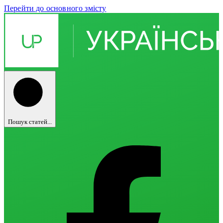
Перейти до основного змісту
Пошук статей...