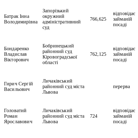
Запорізький
відповідає
Батрак Інна
окружний
766,625
займаній
Володимирівна
адміністративний
посаді
суд
Бобринецький
Бондаренко
відповідає
районний суд
Владислав
762,125
займаній
Кіровоградської
Вікторович
посаді
області
Личаківський
Гирич Сергій
районний суд міста
перерва
Васильович
Львова
Головатий
Личаківський
відповідає
Роман
районний суд міста
724
займаній
Ярославович
Львова
посаді