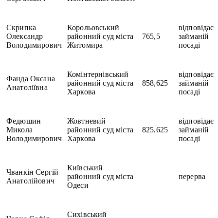
Скрипка
Корольовський
відповідає
Олександр
районний суд міста
765,5
займаній
Володимирович
Житомира
посаді
Комінтернівський
відповідає
Фанда Оксана
районний суд міста
858,625
займаній
Анатоліївна
Харкова
посаді
Федюшин
Жовтневий
відповідає
Микола
районний суд міста
825,625
займаній
Володимирович
Харкова
посаді
Київський
Чванкін Сергій
районний суд міста
перерва
Анатолійович
Одеси
Сихівський