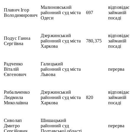
Малиновський
відповідає
Плавич Ігор
районний суд міста
697
займаній
Володимирович
Одеси
посаді
Дзержинський
відповідає
Подус Ганна
районний суд міста
780,375
займаній
Сергіївна
Харкова
посаді
Радченко
Галицький
Віталій
районний суд міста
перерва
Євгенович
Львова
Рибальченко
Дзержинський
відповідає
Людмила
районний суд міста
820
займаній
Миколаївна
Харкова
посаді
Сиволап
Шишацький
Дмитро
районний суд
перерва
Сергійович
Полтавської області