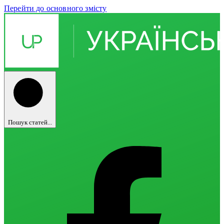
Перейти до основного змісту
Пошук статей...