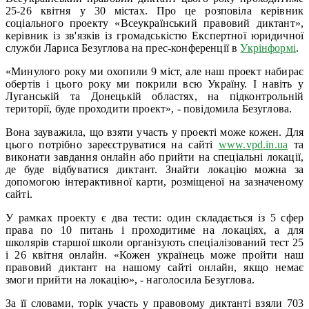
25-26 квітня у 30 містах. Про це розповіла керівник
соціального проекту «Всеукраїнський правовий диктант»,
керівник із зв'язків із громадськістю Експертної юридичної
служби Лариса Безуглова на прес-конференції в
Укрінформі
.
«Минулого року ми охопили 9 міст, але наш проект набирає
обертів і цього року ми покрили всю Україну. І навіть у
Луганській та Донецькій областях, на підконтрольній
території, буде проходити проект», - повідомила Безуглова.
Вона зауважила, що взяти участь у проекті може кожен. Для
цього потрібно зареєструватися на сайті
www.vpd.in.ua
та
виконати завдання онлайн або прийти на спеціальні локації,
де буде відбуватися диктант. Знайти локацію можна за
допомогою інтерактивної карти, розміщеної на зазначеному
сайті.
У рамках проекту є два тести: один складається із 5 сфер
права по 10 питань і проходитиме на локаціях, а для
школярів старшої школи організують спеціалізований тест 25
і 26 квітня онлайн. «Кожен українець може пройти наш
правовий диктант на нашому сайті онлайн, якщо немає
змоги прийти на локацію», - наголосила Безуглова.
За її словами, торік участь у правовому диктанті взяли 703