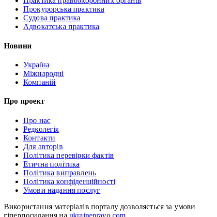
Практика правоохоронних органів
Прокурорська практика
Судова практика
Адвокатська практика
Новини
Україна
Міжнародні
Компаній
Про проект
Про нас
Редколегія
Контакти
Для авторів
Політика перевірки фактів
Етична політика
Політика виправлень
Політика конфіденційності
Умови надання послуг
Використання матеріалів порталу дозволяється за умови
гіперпосилання на
ukrainepravo.com
.