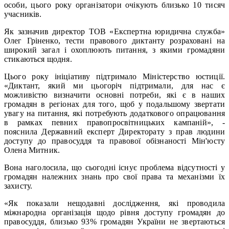
особи, цього року організатори очікують близько 10 тисяч
учасників.
Як зазначив директор ТОВ «Експертна юридична служба»
Олег Гріненко, тести правового диктанту розраховані на
широкий загал і охоплюють питання, з якими громадяни
стикаються щодня.
Цього року ініціативу підтримало Міністерство юстиції.
«Диктант, який ми цьогоріч підтримали, для нас є
можливістю визначити основні потреби, які є в наших
громадян в регіонах для того, щоб у подальшому звертати
увагу на питання, які потребують додаткового опрацювання
в рамках певних правопросвітницьких кампаній», -
пояснила Державний експерт Директорату з прав людини
доступу до правосуддя та правової обізнаності Мін'юсту
Олена Митник.
Вона наголосила, що сьогодні існує проблема відсутності у
громадян належних знань про свої права та механізми їх
захисту.
«Як показали нещодавні дослідження, які проводила
міжнародна організація щодо рівня доступу громадян до
правосуддя, близько 93% громадян України не звертаються