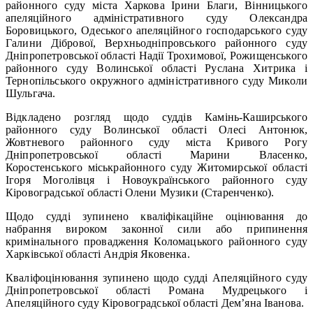
районного суду міста Харкова Ірини Благи, Вінницького
апеляційного адміністративного суду Олександра
Боровицького, Одеського апеляційного господарського суду
Галини Дібрової, Верхньодніпровського районного суду
Дніпропетровської області Надії Трохимової, Рожищенського
районного суду Волинської області Руслана Хитрика і
Тернопільського окружного адміністративного суду Миколи
Шульгача.
Відкладено розгляд щодо суддів Камінь-Каширського
районного суду Волинської області Олесі Антонюк,
Жовтневого районного суду міста Кривого Рогу
Дніпропетровської області Марини Власенко,
Коростенського міськрайонного суду Житомирської області
Ігоря Моголівця і Новоукраїнського районного суду
Кіровоградської області Олени Музики (Старенченко).
Щодо судді зупинено кваліфікаційне оцінювання до
набрання вироком законної сили або припинення
кримінального провадження Коломацького районного суду
Харківської області Андрія Яковенка.
Кваліфоцінювання зупинено щодо судді Апеляційного суду
Дніпропетровської області Романа Мудрецького і
Апеляційного суду Кіровоградської області Дем’яна Іванова.