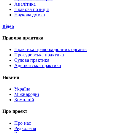
Аналітика
Правова позиція
Наукова думка
Відео
Правова практика
Практика правоохоронних органів
Прокурорська практика
Судова практика
Адвокатська практика
Новини
Україна
Міжнародні
Компаній
Про проект
Про нас
Редколегія