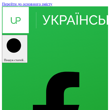
Перейти до основного змісту
Пошук статей...