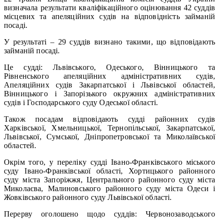
визначала результати кваліфікаційного оцінювання 42 суддів
місцевих та апеляційних судів на відповідність займаній
посаді.
У результаті – 29 суддів визнано такими, що відповідають
займаній посаді.
Це судді: Львівського, Одеського, Вінницького та
Рівненського апеляційних адміністративних судів,
Апеляційних судів Закарпатської і Львівської областей,
Вінницького і Запорізького окружних адміністративних
судів і Господарського суду Одеської області.
Також посадам відповідають судді районних судів
Харківської, Хмельницької, Тернопільської, Закарпатської,
Львівської, Сумської, Дніпропетровської та Миколаївської
областей.
Окрім того, у переліку судді Івано-Франківського міського
суду Івано-Франківської області, Хортицького районного
суду міста Запоріжжя, Центрального районного суду міста
Миколаєва, Малиновського районного суду міста Одеси і
Жовківського районного суду Львівської області.
Перерву оголошено щодо суддів: Червонозаводського