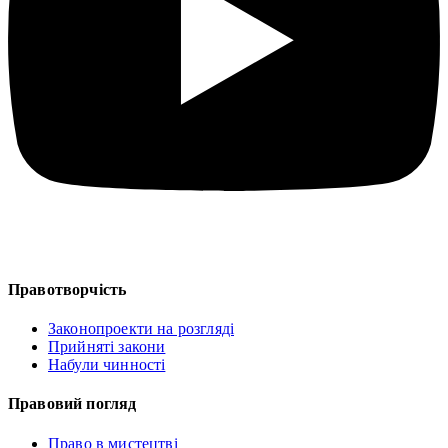
Правотворчість
Законопроекти на розгляді
Прийняті закони
Набули чинності
Правовий погляд
Право в мистецтві