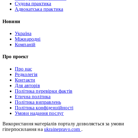
Судова практика
Адвокатська практика
Новини
Україна
Міжнародні
Компаній
Про проект
Про нас
Редколегія
Контакти
Для авторів
Політика перевірки фактів
Етична політика
Політика виправлень
Політика конфіденційності
Умови надання послуг
Використання матеріалів порталу дозволяється за умови
гіперпосилання на
ukrainepravo.com
.