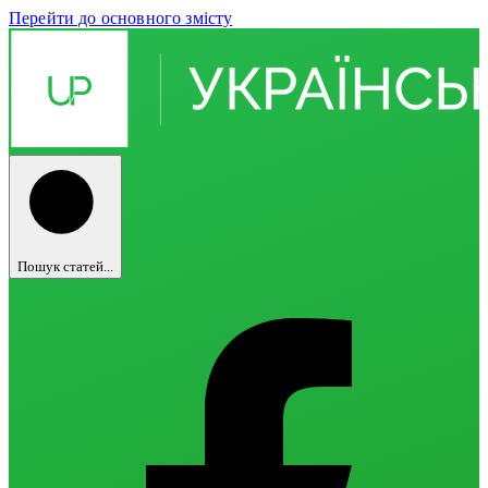
Перейти до основного змісту
Пошук статей...