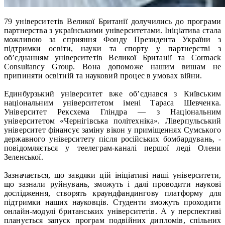
79 університетів Великої Британії долучились до програми
партнерства з українськими університетами. Ініціатива стала
можливою за сприяння Фонду Президента України з
підтримки освіти, науки та спорту у партнерстві з
об’єднанням університетів Великої Британії та Cormack
Consultancy Group. Вона допоможе нашим вишам не
припиняти освітній та науковий процес в умовах війни.
Единбурзький університет вже об’єднався з Київським
національним університетом імені Тараса Шевченка.
Університет Рексхема Гліндра — з Національним
університетом «Чернігівська політехніка». Ліверпульський
університет фінансує заміну вікон у приміщеннях Сумського
державного університету після російських бомбардувань, -
повідомляється у теелеграм-каналі першої леді Олени
Зеленської.
Зазначається, що завдяки цій ініціативі наші університети,
що зазнали руйнувань, зможуть і далі проводити наукові
дослідження, створять краундфандингову платформу для
підтримки наших науковців. Студенти зможуть проходити
онлайн-модулі британських університетів. А у перспективі
планується запуск програм подвійних дипломів, спільних