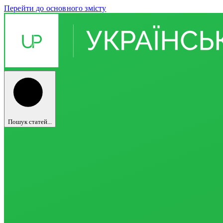
Перейти до основного змісту
Пошук статей...