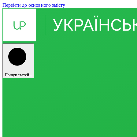
Перейти до основного змісту
Пошук статей...