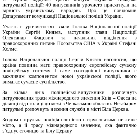
патрульної поліції: 40 випускників урочисто присягнули на
вірність українському народові. Про це повідомив
Департамент комунікації Національної поліції України.
Участь в урочистостях взяли Голова Національної поліції
України Сергій Князєв, заступник глави Нацполіції
Олександр Фацевич та начальник відділення з
правоохоронних питань Посольства США в Україні Стефані
Холмс.
Голова Національної поліції Сергій Князєв наголосив, що
країна повинна мати правоохоронну європейську сучасну
поліцейську систему. І саме сьогоднішні випускники є
важливим компонентом нової української поліції, якого
вимагає сучасне суспільство.
За кілька днів поліцейські-випускники розпочнуть
патрулювання траси міжнародного значення Київ – Одеса на
ділянці від столиці до межі з Черкаською областю. Незабаром
патрульні розпочнуть несення служби в місті Біла Церква.
Згодом патрульна поліція повністю патрулюватиме не лише
місто, а й трасу міжнародного значення, яка фактично
з’єднує столицю та Білу Церкву.