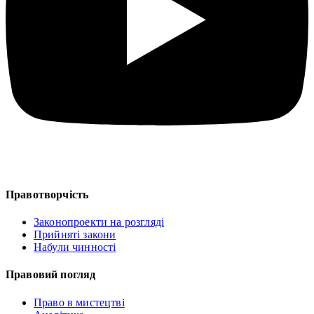
Правотворчість
Законопроекти на розгляді
Прийняті закони
Набули чинності
Правовий погляд
Право в мистецтві