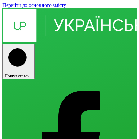
Перейти до основного змісту
Пошук статей...