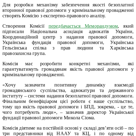
Для розробки механізму забезпечення якості безоплатної
вторинної правової допомоги у кримінальному провадженні
створять Комісію з експертно-правового аналізу.
Створення Комісії
передбачається Меморандумом
, який
підписали Національна асоціація адвокатів України,
Координаційний центр з надання правової допомоги,
Українська фундація правової допомоги, Українська
Гельсінська спілка з прав людини та Харківська
правозахисна група.
Комісія має розробити конкретні механізми, які
гарантуватимуть громадянам якість правової допомоги у
кримінальному провадженні.
«Хочу зазначити позитивну динаміку взаємодії
громадянського суспільства, адвокатури та державного
інституту – системи надання безоплатної правової допомоги.
Фінальним бенефіціаром цієї роботи є наше суспільство,
тому що якість правової допомоги і БПД, зокрема, - це те,
чого потребують люди», – зазначив директор Української
фундації правової допомоги Микола Сіома.
Комісія діятиме на постійній основі у складі дев’яти осіб – по
три представники від НААУ та КЦ, і по одному від