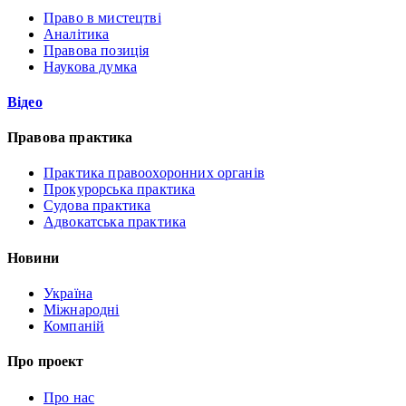
Право в мистецтві
Аналітика
Правова позиція
Наукова думка
Відео
Правова практика
Практика правоохоронних органів
Прокурорська практика
Судова практика
Адвокатська практика
Новини
Україна
Міжнародні
Компаній
Про проект
Про нас