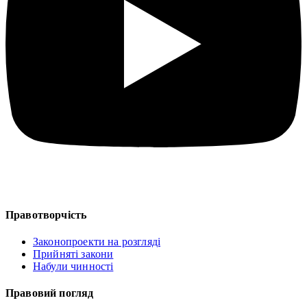
Правотворчість
Законопроекти на розгляді
Прийняті закони
Набули чинності
Правовий погляд