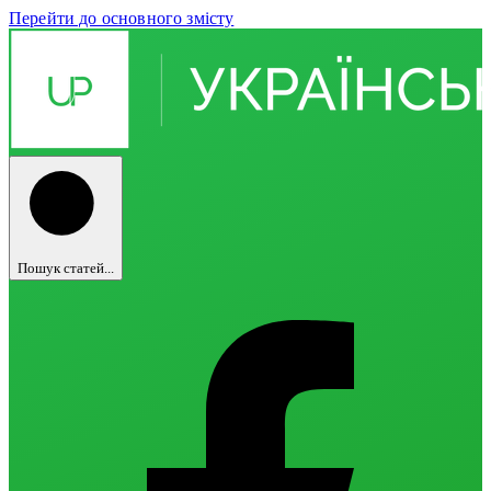
Перейти до основного змісту
Пошук статей...