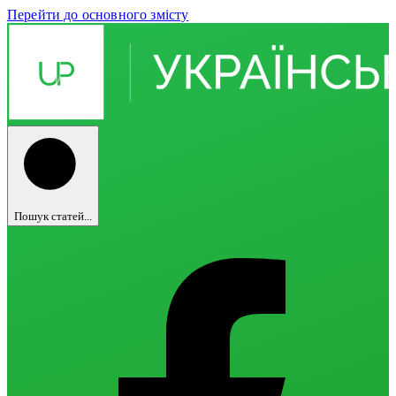
Перейти до основного змісту
Пошук статей...