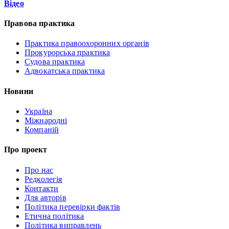
Відео
Правова практика
Практика правоохоронних органів
Прокурорська практика
Судова практика
Адвокатська практика
Новини
Україна
Міжнародні
Компаній
Про проект
Про нас
Редколегія
Контакти
Для авторів
Політика перевірки фактів
Етична політика
Політика виправлень