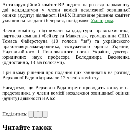
Антикорупційний комітет ВР подасть на розгляд парламенту
дві кандидатури у члени комісії незалежної зовнішньої
оцінки (аудиту) діяльності НАБУ. Відповідне рішення комітет
ухвалив на засіданні 6 червня, повідомляє
Укрінформ
.
Члени комітету підтримали кандидатури правозахисника,
партнера компанії «Бейкер та Маккензі», громадянина США
Томаса Файєрстоуна (10 голосів "за") та українського
правознавця-міжнародника, заслуженого юриста України,
Надзвичайного і Повноважного посла України, доктора
юридичних наук професора Володимира Василенка
(одностайно, 13-ма голосами).
При цьому рішення про подання цих кандидатів на розгляд
Верховної Ради підтримали 12 членів комітету.
Нагадаємо, що Верховна Рада втретє проводить конкурс на
представника у члени комісії незалежної зовнішньої оцінки
(аудиту) діяльності НАБУ.
Поділитись:
Читайте також