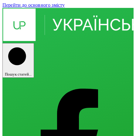
Перейти до основного змісту
Пошук статей...