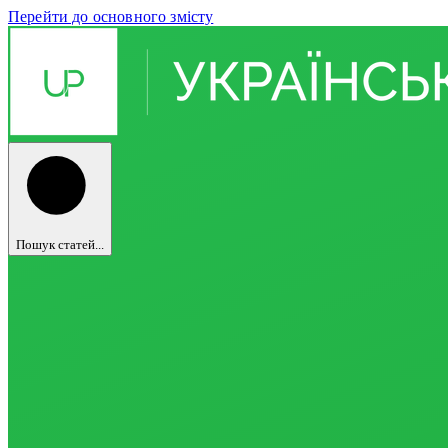
Перейти до основного змісту
Пошук статей...