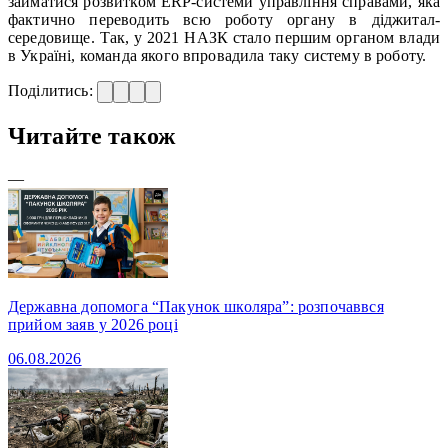
займатися розвитком ERP-системи управління справами, яка
фактично переводить всю роботу органу в діджитал-
середовище. Так, у 2021 НАЗК стало першим органом влади
в Україні, команда якого впровадила таку систему в роботу.
Поділитись:
Читайте також
—
Державна допомога “Пакунок школяра”: розпочаввся
прийом заяв у 2026 році
06.08.2026