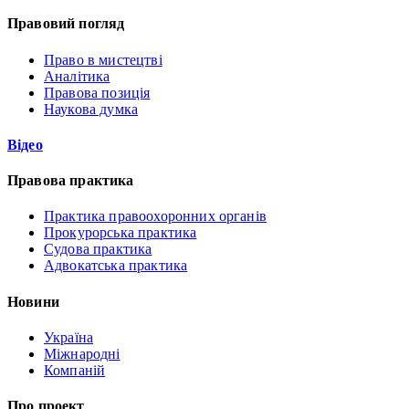
Правовий погляд
Право в мистецтві
Аналітика
Правова позиція
Наукова думка
Відео
Правова практика
Практика правоохоронних органів
Прокурорська практика
Судова практика
Адвокатська практика
Новини
Україна
Міжнародні
Компаній
Про проект