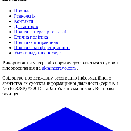
Про нас
Редколегія
Контакти
Для авторів
Політика перевірки фактів
Етична політика
Політика виправлень
Політика конфіденційності
Умови надання послуг
Використання матеріалів порталу дозволяється за умови
гіперпосилання на
ukrainepravo.com
.
Свідоцтво про державну реєстрацію інформаційного
агентства як суб'єкта інформаційної діяльності (серія КВ
№516-378Р)
© 2015 - 2026 Українське право. Всі права
захищені.