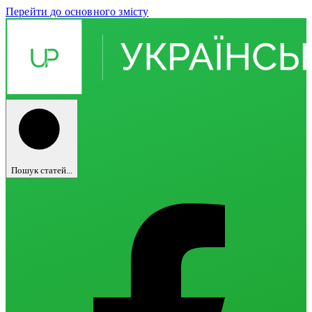
Перейти до основного змісту
Пошук статей...