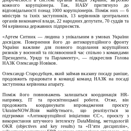
кожного корупціонера. Так, НАБУ притягнуло до
відповідальності понад 1000 корупціонерів. Поміж них — 6
міністрів та їхніх заступників, 13 керівників центральних
органів виконавчої влади, 22 народних депутати, 70 суддів та
94 керівника державних підприємств.
«Артем Ситник — людина з унікальним в умовах України
досвідом. Повернення його до антикорупційного фронту
України важливе для повного подолання корупційних
ризиків у воєнний та післявоєнний час спільно з командами
Президента, Уряду та Парламенту», — підкреслив Голова
НАЗК Олександр Новіков.
Олександр Стародубцев, який займав вказану посаду раніше,
продовжить працювати в команді команд НАЗК на посаді
заступника керівника апарату.
Поміж його повноважень залишаться координація HR-
напрямку, ІТ та просвітницької роботи. Отже, він
продовжить координувати впровадження проєкту
UkraineNOW.Візія майбутнього, що реалізується за
підтримки «Антикорупційної ініціативи ЄС», проєкту з
використання штучного інтелекту DataMining, методологій
OKR (objectives and key results) та «П‘яти дисциплін»,