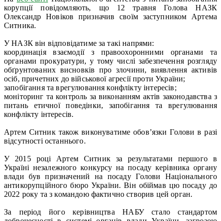
корупції повідомляють, що 12 травня Голова НАЗК
Олександр Новіков призначив своїм заступником Артема
Ситника.
У НАЗК він відповідатиме за такі напрями:
координація взаємодії з правоохоронними органами та
органами прокуратури, у тому числі забезпечення розгляду
обґрунтованих висновків про злочини, виявлення активів
осіб, причетних до військової агресії проти України;
запобігання та врегулювання конфлікту інтересів;
моніторинг та контроль за виконанням актів законодавства з
питань етичної поведінки, запобігання та врегулювання
конфлікту інтересів.
Артем Ситник також виконуватиме обов’язки Голови в разі
відсутності останнього.
У 2015 році Артем Ситник за результатами першого в
Україні незалежного конкурсу на посаду керівника органу
влади був призначений на посаду Голови Національного
антикорупційного бюро України. Він обіймав цю посаду до
2022 року та з командою фактично створив цей орган.
За період його керівництва НАБУ стало стандартом
доброчесності в системі органів влади України, загрозою