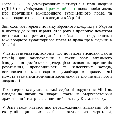
Бюро ОБСЄ з демократичних інститутів і прав людини
(БДІПЛ) опублікувало
Проміжний звіт
щодо повідомлень
про порушення міжнародного гуманітарного права та
міжнародного права прав людини в Україні.
Звіт охоплює період з початку збройного конфлікту в Україні
в лютому до кінця червня 2022 року і пропонує початкові
висновки та рекомендації, пов’язані з порушеннями
міжнародного гуманітарного права та права прав людини в
Україні.
У Звіті зазначається, зокрема, що початкові висновки дають
привід для занепокоєння з точки зору загального
ігнорування російською федерацією основних принципів
розрізнення, пропорційності та запобіжних заходів,
встановлених міжнародним гуманітарним правом, які
можуть вважатися воєнними злочинами та злочинами проти
людяності.
Так, звертається увага на такі серйозні порушення МГП як
напади на школи та лікарні, атаки на Маріупольський
драматичний театр та залізничний вокзал у Краматорську.
У Звіті також йдеться про перешкоджання військами рф у
евакуації цивільних осіб з окупованих територій,