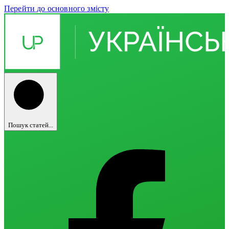
Перейти до основного змісту
Пошук статей...