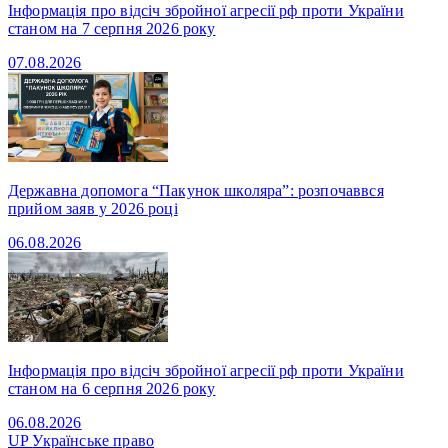
Інформація про відсіч збройної агресії рф проти України
станом на 7 серпня 2026 року
07.08.2026
Державна допомога “Пакунок школяра”: розпочаввся
прийом заяв у 2026 році
06.08.2026
Інформація про відсіч збройної агресії рф проти України
станом на 6 серпня 2026 року
06.08.2026
UP
Українське право