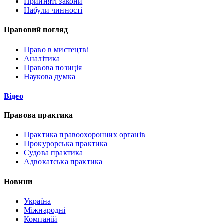
Прийняті закони
Набули чинності
Правовий погляд
Право в мистецтві
Аналітика
Правова позиція
Наукова думка
Відео
Правова практика
Практика правоохоронних органів
Прокурорська практика
Судова практика
Адвокатська практика
Новини
Україна
Міжнародні
Компаній