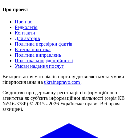
Про проект
Про нас
Редколегія
Контакти
Для авторів
Політика перевірки фактів
Етична політика
Політика виправлень
Політика конфіденційності
Умови надання послуг
Використання матеріалів порталу дозволяється за умови
гіперпосилання на
ukrainepravo.com
.
Свідоцтво про державну реєстрацію інформаційного
агентства як суб'єкта інформаційної діяльності (серія КВ
№516-378Р)
© 2015 - 2026 Українське право. Всі права
захищені.