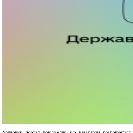
Урядовий портал повідомляє, що незабаром розпочнеться