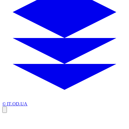
© IT.OD.UA