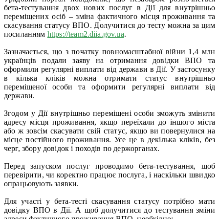
бета-тестування двох нових послуг в Дії для внутрішньо
переміщених осіб – зміна фактичного місця проживання та
скасування статусу ВПО. Долучитися до тесту можна за цим
посиланням
https://team2.diia.gov.ua
.
Зазначається, що з початку повномасштабної війни 1,4 млн
українців подали заяву на отримання довідки ВПО та
оформили регулярні виплати від держави в Дії. У застосунку
в кілька кліків можна отримати статус внутрішньо
переміщеної особи та оформити регулярні виплати від
держави.
Згодом у Дії внутрішньо переміщені особи зможуть змінити
адресу місця проживання, якщо переїхали до іншого міста
або ж зовсім скасувати свій статус, якщо ви повернулися на
місце постійного проживання. Усе це в декілька кліків, без
черг, збору довідок і походів по держорганах.
Перед запуском послуг проводимо бета-тестування, щоб
перевірити, чи коректно працює послуга, і наскільки швидко
опрацьовують заявки.
Для участі у бета-тесті скасування статусу потрібно мати
довідку ВПО в Дії. А щоб долучитися до тестування зміни
адреси фактичного проживання ВПО, необхідно: