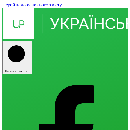
Перейти до основного змісту
Пошук статей...