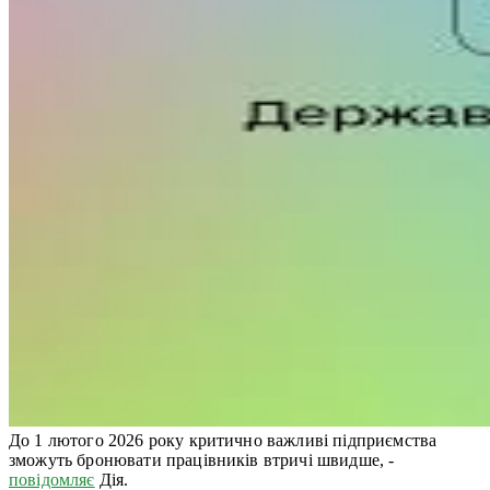
До 1 лютого 2026 року критично важливі підприємства
зможуть бронювати працівників втричі швидше, -
повідомляє
Дія.