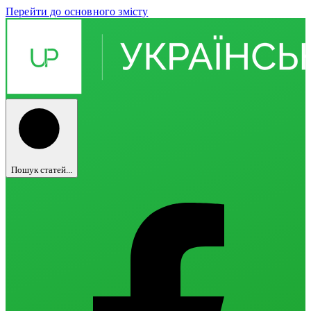
Перейти до основного змісту
Пошук статей...