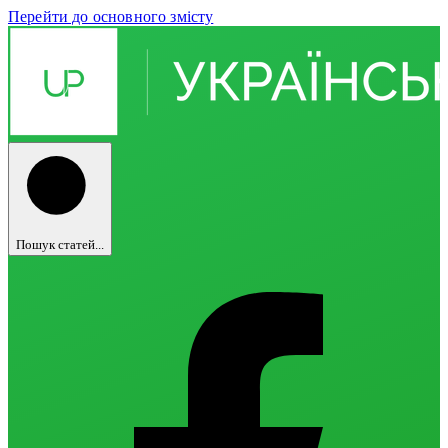
Перейти до основного змісту
Пошук статей...