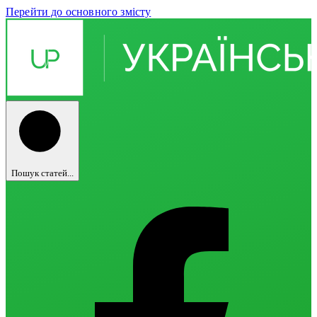
Перейти до основного змісту
Пошук статей...