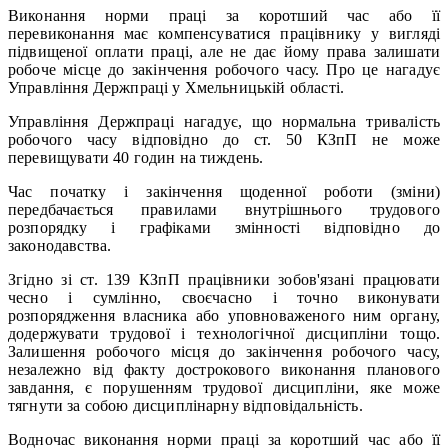
Виконання норми праці за коротший час або її
перевиконання має компенсуватися працівнику у вигляді
підвищеної оплати праці, але не дає йому права залишати
робоче місце до закінчення робочого часу. Про це нагадує
Управління Держпраці у Хмельницькій області.
Управління Держпраці нагадує, що нормальна тривалість
робочого часу відповідно до ст. 50 КЗпП не може
перевищувати 40 годин на тиждень.
Час початку і закінчення щоденної роботи (зміни)
передбачається правилами внутрішнього трудового
розпорядку і графіками змінності відповідно до
законодавства.
Згідно зі ст. 139 КЗпП працівники зобов'язані працювати
чесно і сумлінно, своєчасно і точно виконувати
розпорядження власника або уповноваженого ним органу,
додержувати трудової і технологічної дисципліни тощо.
Залишення робочого місця до закінчення робочого часу,
незалежно від факту дострокового виконання планового
завдання, є порушенням трудової дисципліни, яке може
тягнути за собою дисциплінарну відповідальність.
Водночас виконання норми праці за коротший час або її