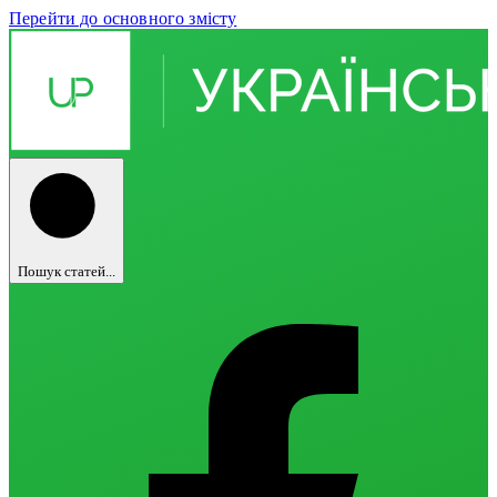
Перейти до основного змісту
Пошук статей...