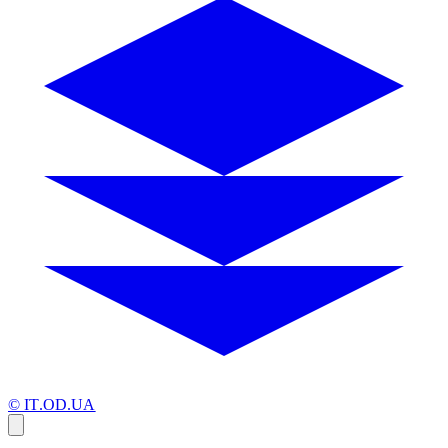
© IT.OD.UA