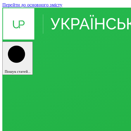
Перейти до основного змісту
Пошук статей...