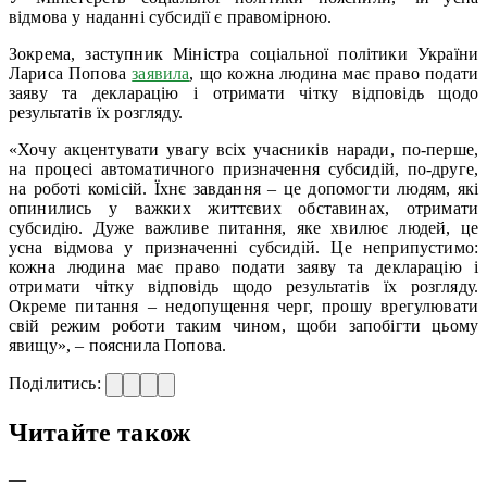
відмова у наданні субсидії є правомірною.
Зокрема, заступник Міністра соціальної політики України
Лариса Попова
заявила
, що кожна людина має право подати
заяву та декларацію і отримати чітку відповідь щодо
результатів їх розгляду.
«Хочу акцентувати увагу всіх учасників наради, по-перше,
на процесі автоматичного призначення субсидій, по-друге,
на роботі комісій. Їхнє завдання – це допомогти людям, які
опинились у важких життєвих обставинах, отримати
субсидію. Дуже важливе питання, яке хвилює людей, це
усна відмова у призначенні субсидій. Це неприпустимо:
кожна людина має право подати заяву та декларацію і
отримати чітку відповідь щодо результатів їх розгляду.
Окреме питання – недопущення черг, прошу врегулювати
свій режим роботи таким чином, щоби запобігти цьому
явищу», – пояснила Попова.
Поділитись:
Читайте також
—