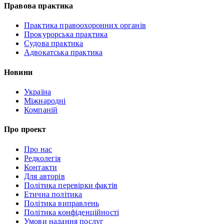
Правова практика
Практика правоохоронних органів
Прокурорська практика
Судова практика
Адвокатська практика
Новини
Україна
Міжнародні
Компаній
Про проект
Про нас
Редколегія
Контакти
Для авторів
Політика перевірки фактів
Етична політика
Політика виправлень
Політика конфіденційності
Умови надання послуг