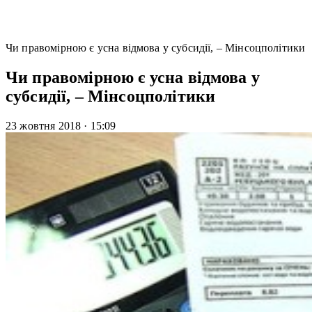
Чи правомірною є усна відмова у субсидії, – Мінсоцполітики
Чи правомірною є усна відмова у
субсидії, – Мінсоцполітики
23 жовтня 2018
·
15:09