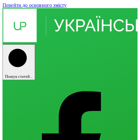
Перейти до основного змісту
Пошук статей...