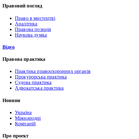
Правовий погляд
Право в мистецтві
Аналітика
Правова позиція
Наукова думка
Відео
Правова практика
Практика правоохоронних органів
Прокурорська практика
Судова практика
Адвокатська практика
Новини
Україна
Міжнародні
Компаній
Про проект