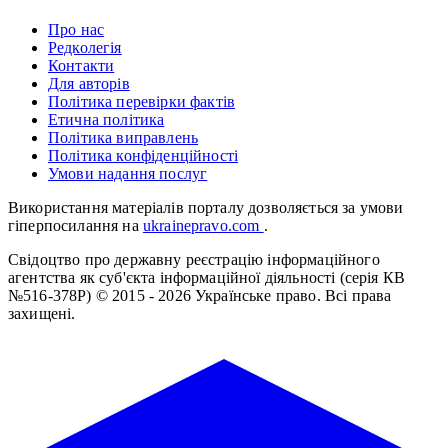
Про нас
Редколегія
Контакти
Для авторів
Політика перевірки фактів
Етична політика
Політика виправлень
Політика конфіденційності
Умови надання послуг
Використання матеріалів порталу дозволяється за умови
гіперпосилання на
ukrainepravo.com
.
Свідоцтво про державну реєстрацію інформаційного
агентства як суб'єкта інформаційної діяльності (серія КВ
№516-378Р)
© 2015 - 2026 Українське право. Всі права
захищені.