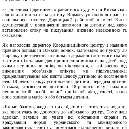
За рішенням Дарницького районного суду міста Києва сім’ї
відновили виплати на дитину. Відмову управління праці та
соціального захисту Дарницької районної в місті Києві
адміністрації у призначенні допомоги на дитину, над якою
встановлено опіку чи піклування, визнано незаконною та
скасовано.
Як наголосив директор Координаційного центру з надання
правової допомоги Олексій Бонюк, відповідно до пункту 30
Порядку призначення та виплати державної допомоги сім’ям
з дітьми підставами для припинення виплати на дітей, над
якими встановлено опіку чи піклування, є: звільнення від
виконання обов’язків опікуна чи піклувальника;
працевлаштування або взяття шлюбу дитиною до досягнення
нею 18-річного віку; усиновлення дитини, передача дитини
батькам; досягнення дитиною 18-річного віку; надання
неповнолітній особі повної цивільної дієздатності, якщо
вона записана матір'ю або батьком дитини.
«Як ми бачимо, жодна з цих підстав не стосується родини,
яка звернулась по допомогу до київського центру. Тому наш
адвокат, взявши до уваги всі обставини справи та
врахувавши норми українського та міжнародного
законодавства, через суд домоглася відновлення виплат на