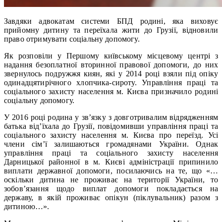
Завдяки адвокатам системи БПД родині, яка виховує
прийомну дитину та переїхала жити до Грузії, відновили
право отримувати соціальну допомогу.
Як розповіли у Першому київському місцевому центрі з
надання безоплатної вторинної правової допомоги, до них
звернулось подружжя киян, які у 2014 році взяли під опіку
одинадцятирічного хлопчика-сироту. Управління праці та
соціального захисту населення м. Києва призначило родині
соціальну допомогу.
У 2016 році родина у зв’язку з довготривалим відрядженням
батька від’їхала до Грузії, повідомивши управління праці та
соціального захисту населення м. Києва про переїзд. Усі
члени сім’ї залишаються громадянами України. Однак
управління праці та соціального захисту населення
Дарницької районної в м. Києві адміністрації припинило
виплати державної допомоги, посилаючись на те, що «…
оскільки дитина не проживає на території України, то
зобов’язання щодо виплат допомоги покладається на
державу, в якій проживає опікун (піклувальник) разом з
дитиною…».