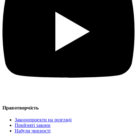
Правотворчість
Законопроекти на розгляді
Прийняті закони
Набули чинності