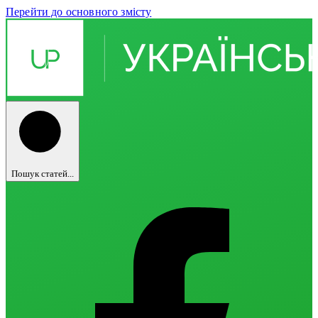
Перейти до основного змісту
Пошук статей...