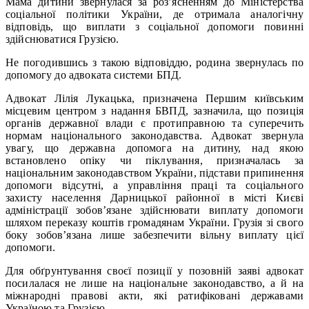
Мама дитини звернулася за роз’ясненням до Міністерства
соціальної політики України, де отримала аналогічну
відповідь, що виплати з соціальної допомоги повинні
здійснюватися Грузією.
Не погодившись з такою відповіддю, родина звернулась по
допомогу до адвоката системи БПД.
Адвокат Лілія Лукацька, призначена Першим київським
місцевим центром з надання БВПД, зазначила, що позиція
органів державної влади є протиправною та суперечить
нормам національного законодавства. Адвокат звернула
увагу, що державна допомога на дитину, над якою
встановлено опіку чи піклування, призначалась за
національним законодавством України, підстави припинення
допомоги відсутні, а управління праці та соціального
захисту населення Дарницької районної в місті Києві
адміністрації зобов’язане здійснювати виплату допомоги
шляхом переказу коштів громадянам України. Грузія зі свого
боку зобов’язана лише забезпечити вільну виплату цієї
допомоги.
Для обґрунтування своєї позиції у позовній заяві адвокат
посилалася не лише на національне законодавство, а й на
міжнародні правові акти, які ратифіковані державами
Україною та Грузією.