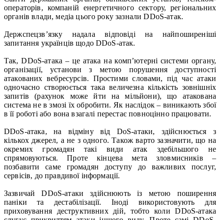
операторів, компаній енергетичного сектору, регіональних
органів влади, медіа цього року зазнали DDoS-атак.
Держспецзв’язку надала відповіді на найпоширеніші
запитання українців щодо DDoS-атак.
Так, DDoS-атака – це атака на комп’ютерні системи органу,
організації, установи з метою порушення доступності
атакованих вебресурсів. Простими словами, під час атаки
одночасно створюється така величезна кількість зовнішніх
запитів (рахунок може йти на мільйони), що атакована
система не в змозі їх обробити. Як наслідок – виникають збої
в її роботі або вона взагалі перестає повноцінно працювати.
DDoS-атака, на відміну від DoS-атаки, здійснюється з
кількох джерел, а не з одного. Також варто зазначити, що на
окремих громадян такі види атак здебільшого не
спрямовуються. Проте кінцева мета зловмисників –
позбавити саме громадян доступу до важливих послуг,
сервісів, до правдивої інформації.
Зазвичай DDoS-атаки здійснюють із метою поширення
паніки та дестабілізації. Іноді використовують для
приховування деструктивних дій, тобто коли DDoS-атака
слугує прикриттям атаки іншого виду. Проте самі DDoS-