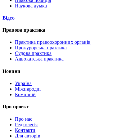
Правова позиція
Наукова думка
Відео
Правова практика
Практика правоохоронних органів
Прокурорська практика
Судова практика
Адвокатська практика
Новини
Україна
Міжнародні
Компаній
Про проект
Про нас
Редколегія
Контакти
Для авторів