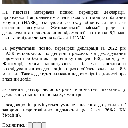
На підставі матеріалів повної перевірки декларації,
проведеної Національним агентством з питань запобігання
корупції (НАЗК), скерувало до суду обвинувальний акт
стосовно депутата Житомирської міської ради за
декларування недостовірних відомостей на понад 8,7 млн
грн., - повідомляється на веб-сайті НАЗК.
За результатами повної перевірки декларації за 2022 рік
НАЗК встановило, що депутат приховав від декларування
відомості про будинок відпочинку площею 168,2 кв.м, у м.
Житомирі, яким користувався. Під час досудового
розслідування проведена оцінка цього обʼєкта, яка склала 8,5
млн грн. Також, депутат зазначив недостовірні відомості про
власний дохід.
Загальний розмір недостовірних відомостей, вказаних у
декларації, становить понад 8,7 млн грн.
Посадовцю інкримінується умисне внесення до декларації
завідомо недостовірних відомостей (ч. 2 ст. 366-2 КК
України).
Поділитись: