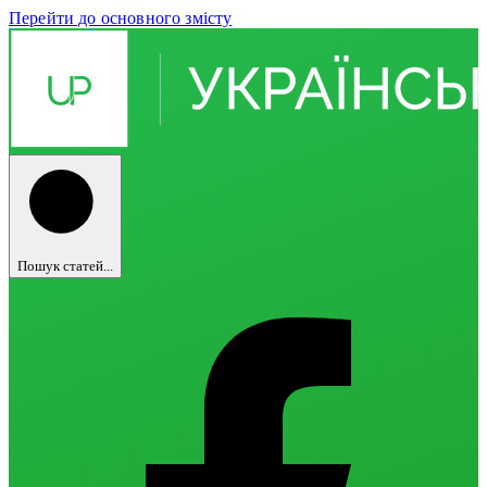
Перейти до основного змісту
Пошук статей...