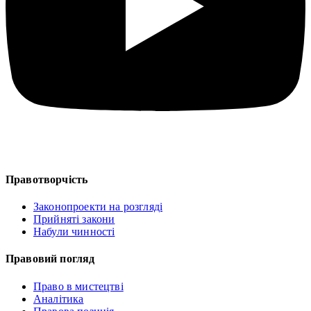
Правотворчість
Законопроекти на розгляді
Прийняті закони
Набули чинності
Правовий погляд
Право в мистецтві
Аналітика