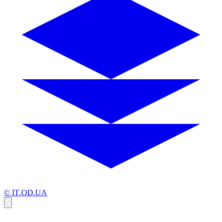
© IT.OD.UA