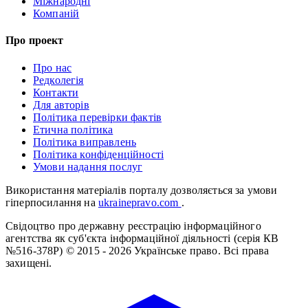
Міжнародні
Компаній
Про проект
Про нас
Редколегія
Контакти
Для авторів
Політика перевірки фактів
Етична політика
Політика виправлень
Політика конфіденційності
Умови надання послуг
Використання матеріалів порталу дозволяється за умови
гіперпосилання на
ukrainepravo.com
.
Свідоцтво про державну реєстрацію інформаційного
агентства як суб'єкта інформаційної діяльності (серія КВ
№516-378Р)
© 2015 - 2026 Українське право. Всі права
захищені.