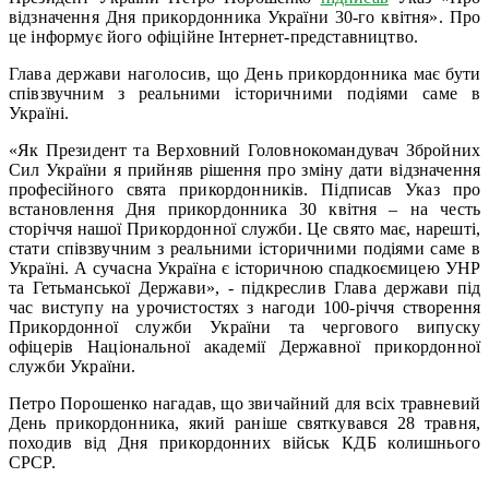
відзначення Дня прикордонника України 30-го квітня». Про
це інформує його офіційне Інтернет-представництво.
Глава держави наголосив, що День прикордонника має бути
співзвучним з реальними історичними подіями саме в
Україні.
«Як Президент та Верховний Головнокомандувач Збройних
Сил України я прийняв рішення про зміну дати відзначення
професійного свята прикордонників. Підписав Указ про
встановлення Дня прикордонника 30 квітня – на честь
сторіччя нашої Прикордонної служби. Це свято має, нарешті,
стати співзвучним з реальними історичними подіями саме в
Україні. А сучасна Україна є історичною спадкоємицею УНР
та Гетьманської Держави», - підкреслив Глава держави під
час виступу на урочистостях з нагоди 100-річчя створення
Прикордонної служби України та чергового випуску
офіцерів Національної академії Державної прикордонної
служби України.
Петро Порошенко нагадав, що звичайний для всіх травневий
День прикордонника, який раніше святкувався 28 травня,
походив від Дня прикордонних військ КДБ колишнього
СРСР.