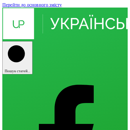
Перейти до основного змісту
Пошук статей...