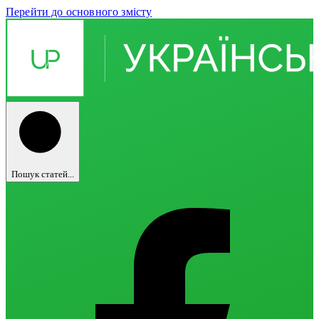
Перейти до основного змісту
Пошук статей...