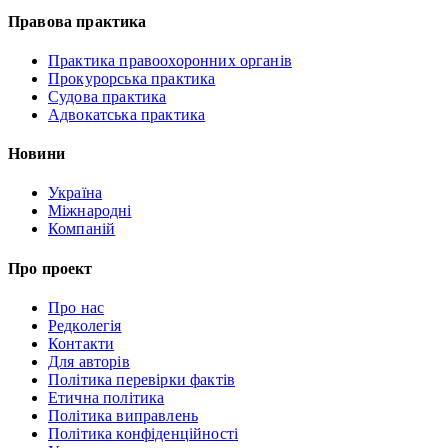
Правова практика
Практика правоохоронних органів
Прокурорська практика
Судова практика
Адвокатська практика
Новини
Україна
Міжнародні
Компаній
Про проект
Про нас
Редколегія
Контакти
Для авторів
Політика перевірки фактів
Етична політика
Політика виправлень
Політика конфіденційності