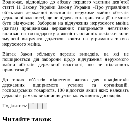
Водночас, відповідно до абзацу першого частини дев’ятої
статті 11 Закону України Закону України «Про управління
об’єктами державної власності» нерухоме майно об'єктів
державної власності, що не підлягають приватизації, не може
бути відчужене. Заборона на відчуження нерухомого майна
(житла) працівникам державних підприємств негативно
впливає на господарську діяльність останніх оскільки вони
змушені витрачати додаткові кошти на утримання такого
нерухомого майна.
Відтак Закон збільшує перелік випадків, на які не
поширюється дія заборони щодо відчуження нерухомого
майна об'єктів державної власності, що не підлягають
приватизації.
До таких об’єктів віднесено житло для працівників
державних підприємств, установ та організацій,
господарських товариств, 100 відсотків акцій яких належать
державі в рамках виконання умов колективних договорів.
Поділитись:
Читайте також