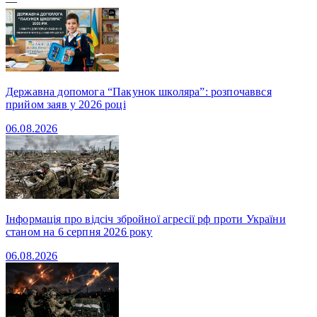
—
Державна допомога “Пакунок школяра”: розпочаввся
прийом заяв у 2026 році
06.08.2026
Інформація про відсіч збройної агресії рф проти України
станом на 6 серпня 2026 року
06.08.2026