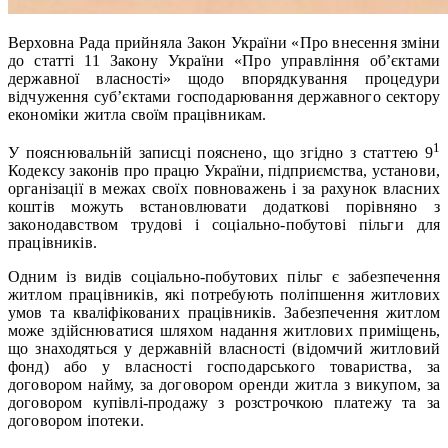
Верховна Рада прийняла Закон України «Про внесення зміни
до статті 11 Закону України «Про управління об’єктами
державної власності» щодо впорядкування процедури
відчуження суб’єктами господарювання державного сектору
економіки житла своїм працівникам.
1
У пояснювальній записці пояснено, що згідно з статтею 9
Кодексу законів про працю України, підприємства, установи,
організації в межах своїх повноважень і за рахунок власних
коштів можуть встановлювати додаткові порівняно з
законодавством трудові і соціально-побутові пільги для
працівників.
Одним із видів соціально-побутових пільг є забезпечення
житлом працівників, які потребують поліпшення житлових
умов та кваліфікованих працівників. Забезпечення житлом
може здійснюватися шляхом надання житлових приміщень,
що знаходяться у державній власності (відомчий житловий
фонд) або у власності господарського товариства, за
договором найму, за договором оренди житла з викупом, за
договором купівлі-продажу з розстрочкою платежу та за
договором іпотеки.