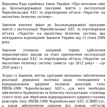
Верховна Рада прийняла Закон України «Про внесення змін
до Загальнодержавної програми зняття з експлуатації
Чорнобильської АЕС та перетворення об'єкта «Укриття» на
екологічно безпечну систему».
Законом внесено зміни до Загальнодержавної програми
зняття з експлуатації Чорнобильської АЕС та перетворення
об’єкта «Укриття» на екологічно безпечну систему, яка
затверджена відповідним Законом України від 15 січня 2009
року.
Законом уточнено кінцевий термін здійснення
першочергових заходів на етапі припинення експлуатації
Чорнобильської АЕС та перетворення об’єкта «Укриття» на
екологічно безпечну систему (замість «до 2012 року» - «до
2020 року»).
Згідно із Законом, метою програми визначено забезпечення
реалізації державної політики щодо «поводження з
відпрацьованим ядерним паливом реакторів типу
РВПК-1000 Чорнобильської АЕС», для чого необхідно
забезпечити будівництво та безпечну експлуатацію «сховища
сухого типу для зберігання відпрацьованого ядерного палива
реакторів типу РВПК-1000 Чорнобильської АЕС (СВЯП-2)»,
а також забезпечення охорони від пожеж «об’єктів