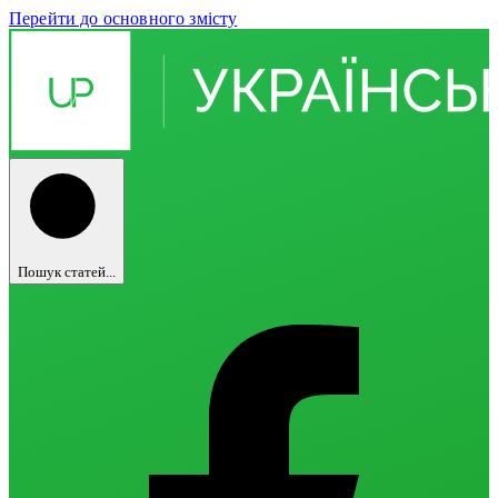
Перейти до основного змісту
Пошук статей...