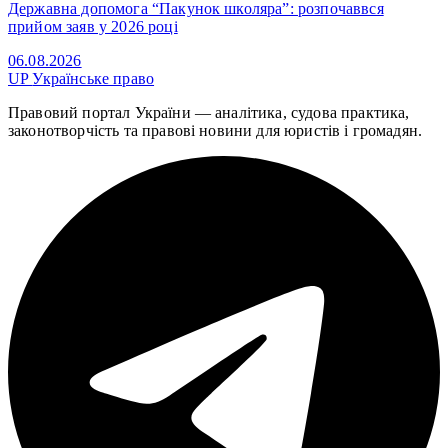
Державна допомога “Пакунок школяра”: розпочаввся
прийом заяв у 2026 році
06.08.2026
UP
Українське право
Правовий портал України — аналітика, судова практика,
законотворчість та правові новини для юристів і громадян.