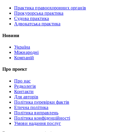
Практика правоохоронних органів
Прокурорська практика
Судова практика
Адвокатська практика
Новини
Україна
Міжнародні
Компаній
Про проект
Про нас
Редколегія
Контакти
Для авторів
Політика перевірки фактів
Етична політика
Політика виправлень
Політика конфіденційності
Умови надання послуг