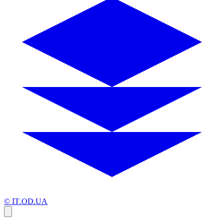
© IT.OD.UA