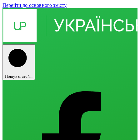
Перейти до основного змісту
Пошук статей...