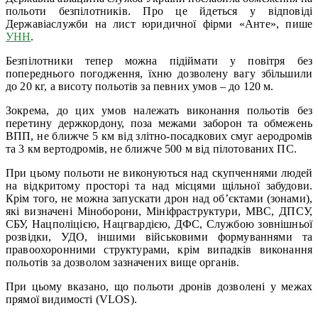
польоти безпілотників. Про це йдеться у відповіді
Державіаслужби на лист юридичної фірми «Анте», пише
УНН
.
Безпілотники тепер можна підіймати у повітря без
попереднього погодження, їхню дозволену вагу збільшили
до 20 кг, а висоту польотів за певних умов – до 120 м.
Зокрема, до цих умов належать виконання польотів без
перетину держкордону, поза межами заборон та обмежень
ВПП, не ближче 5 км від злітно-посадкових смуг аеродромів
та 3 км вертодромів, не ближче 500 м від пілотованих ПС.
При цьому польоти не виконуються над скупченнями людей
на відкритому просторі та над місцями щільної забудови.
Крім того, не можна запускати дрон над об’єктами (зонами),
які визначені Міноборони, Мініфраструктури, МВС, ДПСУ,
СБУ, Нацполіцією, Нацгвардією, ДФС, Службою зовнішньої
розвідки, УДО, іншими військовими формуваннями та
правоохоронними структурами, крім випадків виконання
польотів за дозволом зазначених вище органів.
При цьому вказано, що польоти дронів дозволені у межах
прямої видимості (VLOS).