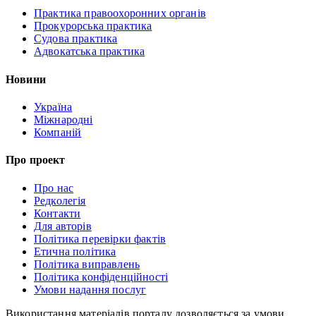
Практика правоохоронних органів
Прокурорська практика
Судова практика
Адвокатська практика
Новини
Україна
Міжнародні
Компаній
Про проект
Про нас
Редколегія
Контакти
Для авторів
Політика перевірки фактів
Етична політика
Політика виправлень
Політика конфіденційності
Умови надання послуг
Використання матеріалів порталу дозволяється за умови