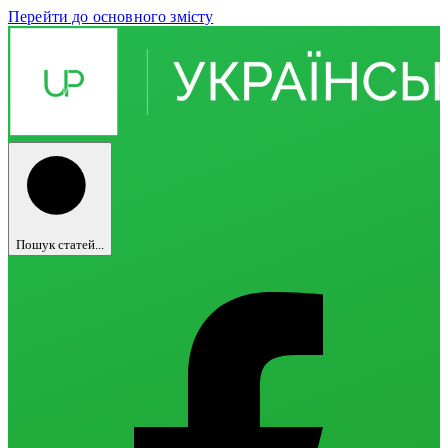
Перейти до основного змісту
Пошук статей...