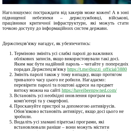
Наголошуємо: постраждати від хакерів може кожен! А в зоні
підвищеної небезпеки – держслужбовці, військові,
працівники критичної інфраструктури, які можуть стати
точкою доступу до інформаційних систем держави.
Держспецзв'язку нагадує, як убезпечитись:
Терміново змініть усі слабкі паролі до важливих
облікових записів, якщо використовували такі досі.
Яким має бути надійний пароль – читайте у попередніх
порадах Держспецзв'язку
https://t.me/dsszzi_official/3880
Змініть паролі також у тому випадку, якщо протягом
тривалого часу цього не робили. Нагадаємо:
перевірити паролі та поштові адреси на предмет
витоку можна на сайті
https://haveibeenpwned.com/
Встановіть усі необхідні оновлення програм на
комп'ютері та у смартфоні.
Проскануйте пристрої за допомогою антивірусів.
Обов'язково встановіть антивірус, якщо досі цього не
зробили.
Видаліть усі зламані піратські програми, які
встановлювали раніше – вони можуть містити