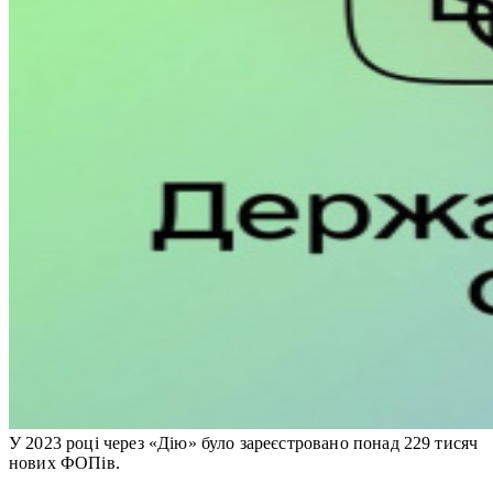
У 2023 році через «Дію» було зареєстровано понад 229 тисяч
нових ФОПів.