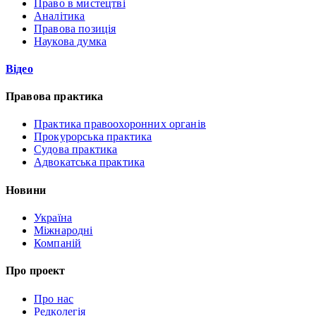
Право в мистецтві
Аналітика
Правова позиція
Наукова думка
Відео
Правова практика
Практика правоохоронних органів
Прокурорська практика
Судова практика
Адвокатська практика
Новини
Україна
Міжнародні
Компаній
Про проект
Про нас
Редколегія