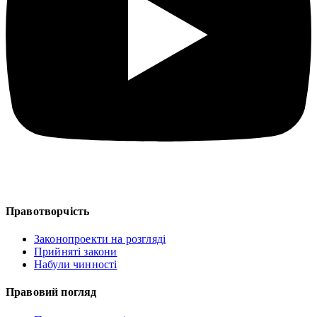
Правотворчість
Законопроекти на розгляді
Прийняті закони
Набули чинності
Правовий погляд