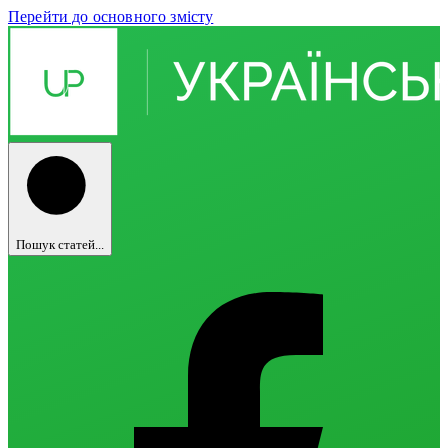
Перейти до основного змісту
Пошук статей...