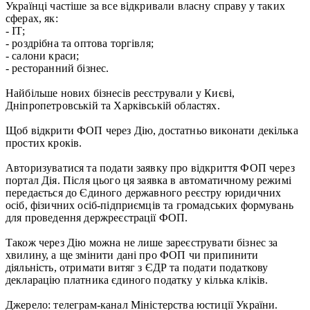
Українці частіше за все відкривали власну справу у таких
сферах, як:
- IT;
- роздрібна та оптова торгівля;
- салони краси;
- ресторанний бізнес.
Найбільше нових бізнесів реєстрували у Києві,
Дніпропетровській та Харківській областях.
Щоб відкрити ФОП через Дію, достатньо виконати декілька
простих кроків.
Авторизуватися та подати заявку про відкриття ФОП через
портал Дія. Після цього ця заявка в автоматичному режимі
передається до Єдиного державного реєстру юридичних
осіб, фізичних осіб-підприємців та громадських формувань
для проведення держреєстрації ФОП.
Також через Дію можна не лише зареєструвати бізнес за
хвилину, а ще змінити дані про ФОП чи припинити
діяльність, отримати витяг з ЄДР та подати податкову
декларацію платника єдиного податку у кілька кліків.
Джерело: телеграм-канал Міністерства юстиції України.