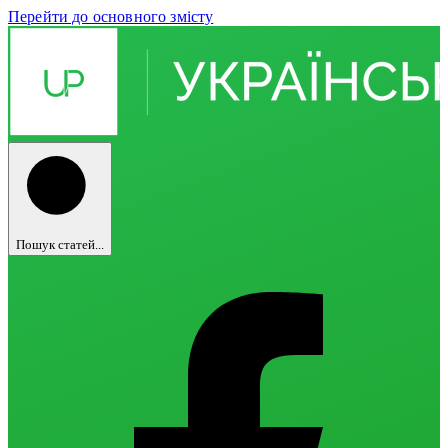
Перейти до основного змісту
Пошук статей...