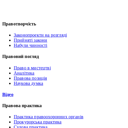
Правотворчість
Законопроекти на розгляді
Прийняті закони
Набули чинності
Правовий погляд
Право в мистецтві
Аналітика
Правова позиція
Наукова думка
Відео
Правова практика
Практика правоохоронних органів
Прокурорська практика
Судова практика