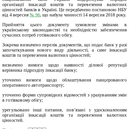
організації інкасації коштів та перевезення валютних
цінностей банків в Україні. Це передбачено постановою НБУ
від 4 вересня
№ 96
, що набула чинності 14 вересня 2018 року.
Прийняття цього документу зумовлене змінами в
українському законодавстві та необхідністю забезпечення
сучасних потреб готівкового обігу.
Зокрема визначено перелік документів, що подає банк у разі
започаткування нового виду діяльності, а саме інкасації
коштів та перевезення валютних цінностей;
визначено вимоги щодо наявності ділової репутації
керівника підрозділу інкасації банку;
уточнено вимоги щодо облаштування панцерованого
оперативного автотранспорту;
уточнено форми супровідних відомостей з урахуванням змін
в готівковому обігу;
урегульовано інші питання, пов’язані з удосконаленням
організації інкасації коштів та перевезення валютних
цінностей.