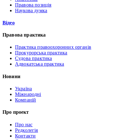
Правова позиція
Наукова думка
Відео
Правова практика
Практика правоохоронних органів
Прокурорська практика
Судова практика
Адвокатська практика
Новини
Україна
Міжнародні
Компаній
Про проект
Про нас
Редколегія
Контакти