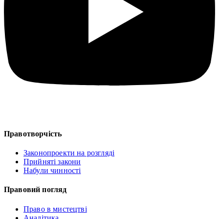
Правотворчість
Законопроекти на розгляді
Прийняті закони
Набули чинності
Правовий погляд
Право в мистецтві
Аналітика