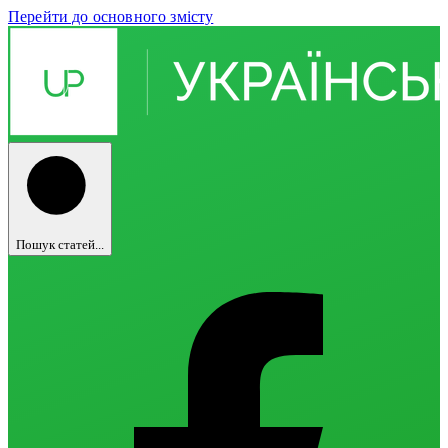
Перейти до основного змісту
Пошук статей...