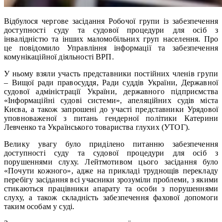
Відбулося чергове засідання Робочої групи із забезпечення
доступності суду та судової процедури для осіб з
інвалідністю та інших маломобільних груп населення. Про
це повідомило Управління інформації та забезпечення
комунікаційної діяльності ВРП.
У ньому взяли участь представники постійних членів групи
– Вищої ради правосуддя, Ради суддів України, Державної
судової адміністрації України, державного підприємства
«Інформаційні судові системи», апеляційних судів міста
Києва, а також запрошені до участі представники Урядової
уповноваженої з питань гендерної політики Катерини
Левченко та Українського товариства глухих (УТОГ).
Велику увагу було приділено питанню забезпечення
доступності суду та судової процедури для осіб з
порушеннями слуху. Лейтмотивом цього засідання було
«Почути кожного», адже на прикладі труднощів перекладу
перебігу засідання всі учасники зрозуміли проблеми, з якими
стикаються працівники апарату та особи з порушеннями
слуху, а також складність забезпечення фахової допомоги
таким особам у суді.