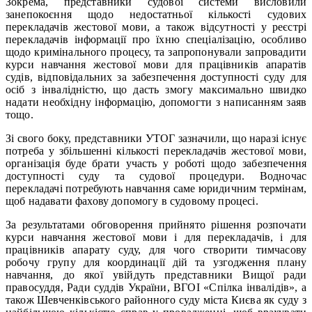
Зокрема, представники судової системи висловили
занепокоєння щодо недостатньої кількості судових
перекладачів жестової мови, а також відсутності у реєстрі
перекладачів інформації про їхню спеціалізацію, особливо
щодо кримінального процесу, та запропонували запровадити
курси навчання жестової мови для працівників апаратів
судів, відповідальних за забезпечення доступності суду для
осіб з інвалідністю, що дасть змогу максимально швидко
надати необхідну інформацію, допомогти з написанням заяв
тощо.
Зі свого боку, представники УТОГ зазначили, що наразі існує
потреба у збільшенні кількості перекладачів жестової мови,
організація буде брати участь у роботі щодо забезпечення
доступності суду та судової процедури. Водночас
перекладачі потребують навчання саме юридичним термінам,
щоб надавати фахову допомогу в судовому процесі.
За результатами обговорення прийнято рішення розпочати
курси навчання жестової мови і для перекладачів, і для
працівників апарату суду, для чого створити тимчасову
робочу групу для координації дій та узгодження плану
навчання, до якої увійдуть представники Вищої ради
правосуддя, Ради суддів України, ВГОІ «Спілка інвалідів», а
також Шевченківського районного суду міста Києва як суду з