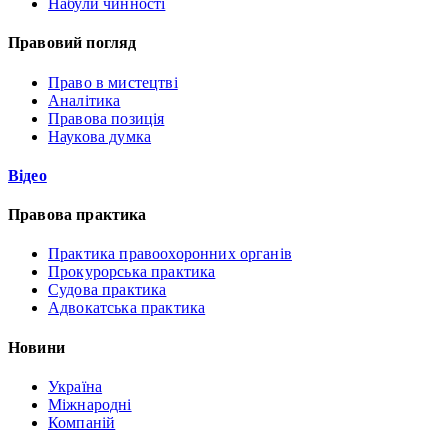
Набули чинності
Правовий погляд
Право в мистецтві
Аналітика
Правова позиція
Наукова думка
Відео
Правова практика
Практика правоохоронних органів
Прокурорська практика
Судова практика
Адвокатська практика
Новини
Україна
Міжнародні
Компаній