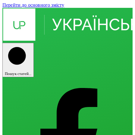
Перейти до основного змісту
Пошук статей...