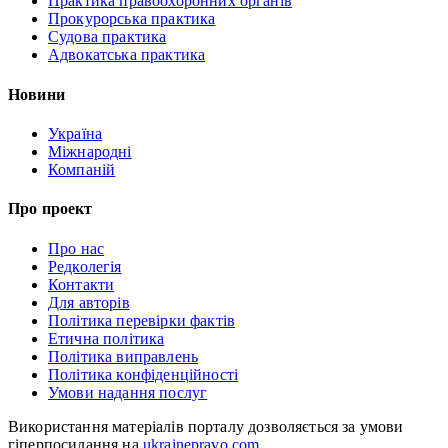
Практика правоохоронних органів
Прокурорська практика
Судова практика
Адвокатська практика
Новини
Україна
Міжнародні
Компаній
Про проект
Про нас
Редколегія
Контакти
Для авторів
Політика перевірки фактів
Етична політика
Політика виправлень
Політика конфіденційності
Умови надання послуг
Використання матеріалів порталу дозволяється за умови
гіперпосилання на
ukrainepravo.com
.