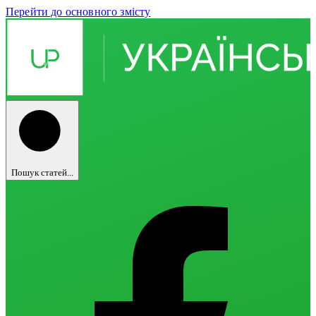
Перейти до основного змісту
Пошук статей...