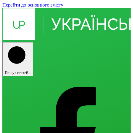
Перейти до основного змісту
Пошук статей...