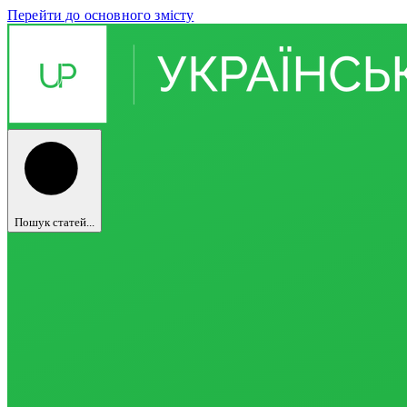
Перейти до основного змісту
Пошук статей...