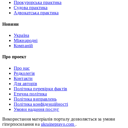
Прокурорська практика
Судова практика
Адвокатська практика
Новини
Україна
Міжнародні
Компаній
Про проект
Про нас
Редколегія
Контакти
Для авторів
Політика перевірки фактів
Етична політика
Політика виправлень
Політика конфіденційності
Умови надання послуг
Використання матеріалів порталу дозволяється за умови
гіперпосилання на
ukrainepravo.com
.