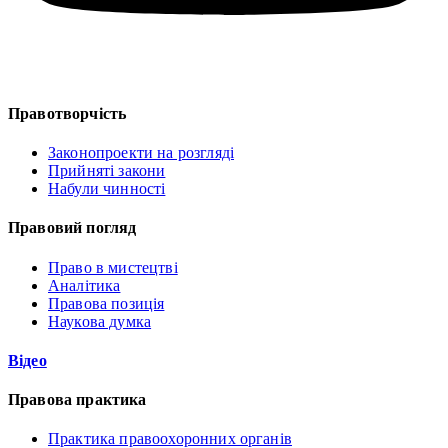
Правотворчість
Законопроекти на розгляді
Прийняті закони
Набули чинності
Правовий погляд
Право в мистецтві
Аналітика
Правова позиція
Наукова думка
Відео
Правова практика
Практика правоохоронних органів