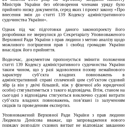
Міністрів України без обговорення членами уряду було
прийнято низку документів, серед яких і проект закону «Про
внесення змін до статті 139 Кодексу адміністративного
судочинства України».
Однак під час підготовки даного законопроекту його
розробники не звернулися до Секретаріату Уповноваженого
Верховної Ради України з прав людини з метою аналізу щодо
можливого погіршення прав і свобод громадян України
внаслідок його прийняття.
Водночас, документом пропонується змінити положення
статті 139 Кодексу адміністративного судочинства України
таким чином, що у разі задоволення позову немайнового
характеру суб’єкта владних повноважень в
адміністративний справі сплачений цим суб’єктом судовий
збір (а він у двічі більший, ніж у фізичної або юридичної
особи) стягуватиметься з такого відповідача. Втім, станом на
сьогодні з відповідача стягуються виключно судові витрати
суб’єкта владних повноважень, пов’язані із залученням
свідків та проведенням експертиз.
Уповноважений Верховної Ради України з прав людини
Людмила Денісова вважає, що запровадження нового
порядку розподілу судових витрат не відповідає завданню