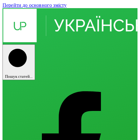
Перейти до основного змісту
Пошук статей...