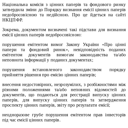
Національна комісія з цінних паперів та фондового ринку
затвердила зміни до Порядку визнання емісії цінних паперів
недобросовісною та недійсною. Про це йдеться на сайті
НКЦПФР.
Зокрема, документом визначені такі підстави для визнання
емісії цінних паперів недобросовісною:
порушення емітентом вимог Закону України «Про цінні
папери та фондовий ринок», невідповідність поданих
емітентом документів вимогам законодавства та/або
неповнота інформації у поданих документах;
порушення встановленого законодавством порядку
прийняття рішення про емісію цінних паперів;
внесення недостовірних, незрозумілих, з розбіжностями між
різними положеннями та/або неповних відомостей до
документів, що подаються для реєстрації випуску цінних
паперів, для випуску цінних паперів та затвердження
проспекту цінних паперів, звіту про результати емісії;
неодноразове грубе порушення емітентом прав інвесторів
під час емісії цінних паперів.