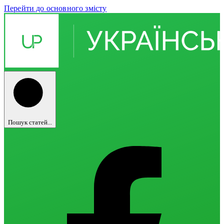
Перейти до основного змісту
Пошук статей...