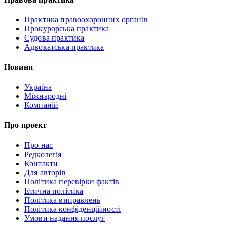
Практика правоохоронних органів
Прокурорська практика
Судова практика
Адвокатська практика
Новини
Україна
Міжнародні
Компаній
Про проект
Про нас
Редколегія
Контакти
Для авторів
Політика перевірки фактів
Етична політика
Політика виправлень
Політика конфіденційності
Умови надання послуг