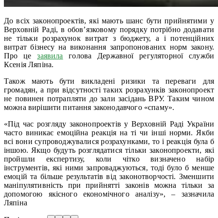
До всіх законопроектів, які мають шанс бути прийнятими у
Верховній Раді, в обов’язковому порядку потрібно додавати
не тільки розрахунок витрат з бюджету, а і потенційних
витрат бізнесу на виконання запропонованих норм закону.
Про це
заявила
голова Державної регуляторної служби
Ксенія Ляпіна.
Також мають бути викладені ризики та переваги для
громадян, а при відсутності таких розрахунків законопроект
не повинен потрапляти до зали засідань ВРУ. Таким чином
можна вирішити питання законодавчого «спаму».
«Під час розгляду законопроектів у Верховній Раді України
часто виникає емоційна реакція на ті чи інші норми. Якби
всі вони супроводжувалися розрахунками, то і реакція була б
іншою. Якщо будуть розглядатися тільки законопроекти, які
пройшли експертизу, коли чітко визначено набір
інструментів, які ними запроваджуються, тоді було б менше
емоцій та більше результатів від законотворчості. Зменшити
маніпулятивність при прийнятті законів можна тільки за
допомогою якісного економічного аналізу», – зазначила
Ляпіна