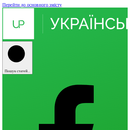
Перейти до основного змісту
Пошук статей...