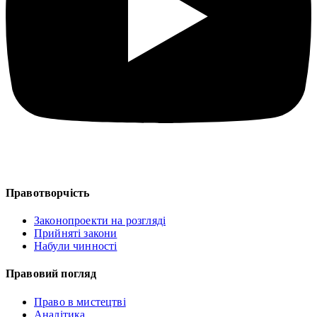
Правотворчість
Законопроекти на розгляді
Прийняті закони
Набули чинності
Правовий погляд
Право в мистецтві
Аналітика