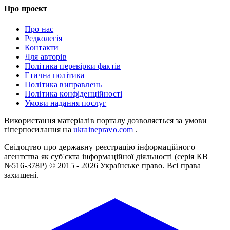
Про проект
Про нас
Редколегія
Контакти
Для авторів
Політика перевірки фактів
Етична політика
Політика виправлень
Політика конфіденційності
Умови надання послуг
Використання матеріалів порталу дозволяється за умови
гіперпосилання на
ukrainepravo.com
.
Свідоцтво про державну реєстрацію інформаційного
агентства як суб'єкта інформаційної діяльності (серія КВ
№516-378Р)
© 2015 - 2026 Українське право. Всі права
захищені.