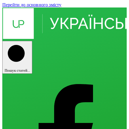
Перейти до основного змісту
Пошук статей...