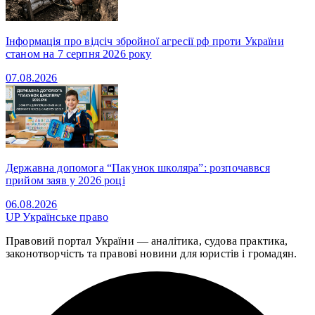
Інформація про відсіч збройної агресії рф проти України
станом на 7 серпня 2026 року
07.08.2026
Державна допомога “Пакунок школяра”: розпочаввся
прийом заяв у 2026 році
06.08.2026
UP
Українське право
Правовий портал України — аналітика, судова практика,
законотворчість та правові новини для юристів і громадян.