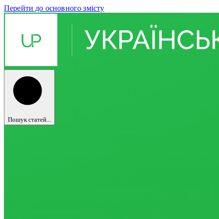
Перейти до основного змісту
Пошук статей...